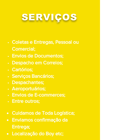
SERVIÇOS
Coletas e Entregas, Pessoal ou
Comercial;
Envios de Documentos;
Despacho em Correios;
Cartórios;
Serviços Bancários;
Despachantes;
Aeroportuários;
Envios de E-commerces;
Entre outros;
Cuidamos de Toda Logística;
Enviamos confirmação da
Entrega;
Localização do Boy etc;