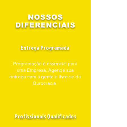
NOSSOS
DIFERENCIAIS
Entrega Programada
Programação é essencial para
uma Empresa. Agende sua
entrega com a gente e livre-se da
Burocracia
Profissionais Qualificados